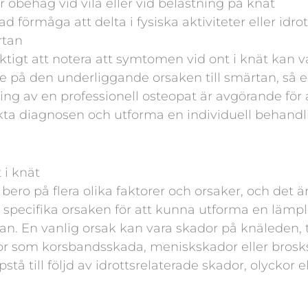
er obehag vid vila eller vid belastning på knät
d förmåga att delta i fysiska aktiviteter eller idro
tan
iktigt att notera att symtomen vid ont i knät kan v
 på den underliggande orsaken till smärtan, så 
g av en professionell osteopat är avgörande för at
ta diagnosen och utforma en individuell behandl
t i knät
bero på flera olika faktorer och orsaker, och det är
n specifika orsaken för att kunna utforma en lämpl
n. En vanlig orsak kan vara skador på knäleden, t
r som korsbandsskada, meniskskador eller brosk
tå till följd av idrottsrelaterade skador, olyckor 