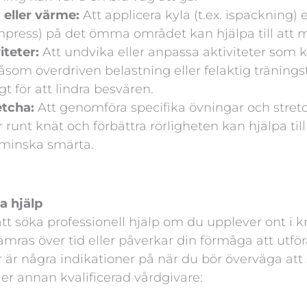
 eller värme:
Att applicera kyla (t.ex. ispackning) 
mpress) på det ömma området kan hjälpa till att 
iteter:
Att undvika eller anpassa aktiviteter som 
som överdriven belastning eller felaktig tränings
gt för att lindra besvären.
etcha:
Att genomföra specifika övningar och stretc
runt knät och förbättra rörligheten kan hjälpa till 
minska smärta.
a hjälp
 att söka professionell hjälp om du upplever ont i 
sämras över tid eller påverkar din förmåga att utfö
är är några indikationer på när du bör överväga att 
ler annan kvalificerad vårdgivare: