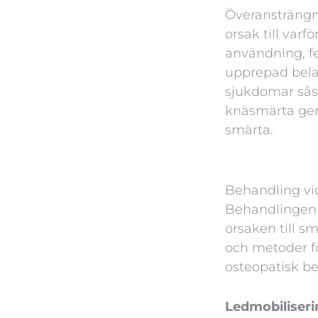
Överansträngn
orsak till varf
användning, fe
upprepad bela
sjukdomar såso
knäsmärta gen
smärta.
Behandling vid
Behandlingen 
orsaken till s
och metoder f
osteopatisk be
Ledmobiliseri