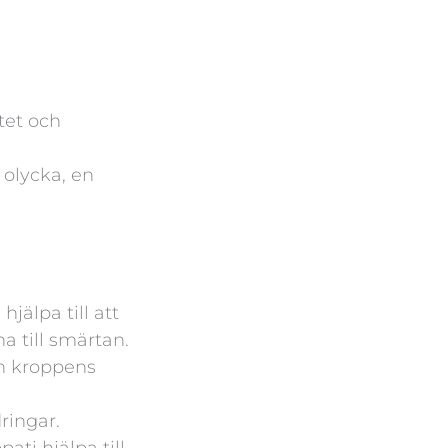
tet och
 olycka, en
jälpa till att
a till smärtan.
ch kroppens
ringar.
ti hjälpa till