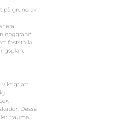
tt på grund av
ariera
en noggrann
t fastställa
ingsplan.
 viktigt att
ig
.ex.
skador. Dessa
eller trauma