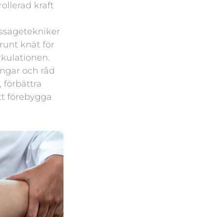
ollerad kraft
ssagetekniker
unt knät för
rkulationen.
ngar och råd
 förbättra
att förebygga