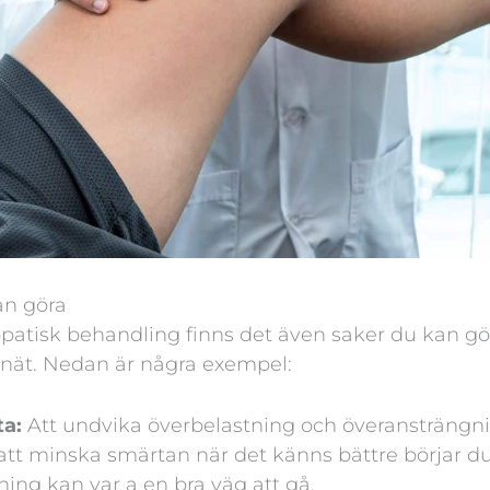
an göra
atisk behandling finns det även saker du kan göra
knät. Nedan är några exempel:
ta:
Att undvika överbelastning och överansträngn
l att minska smärtan när det känns bättre börjar du
ning kan var a en bra väg att gå.