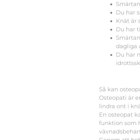
Smärtan 
Du har s
Knät är 
Du har t
Smärtan 
dagliga a
Du har n
idrottss
Så kan osteopat
Osteopati är e
lindra ont i k
En osteopat ka
funktion som h
vävnadsbehandl
Genom att beh