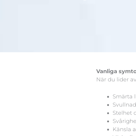
Vanliga sym
När du lider a
Smärta l
Svullnad
Stelhet 
Svårighe
Känsla av