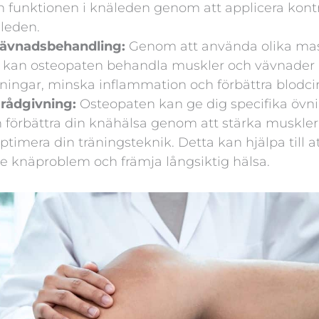
h funktionen i knäleden genom att applicera kontr
 leden.
vävnadsbehandling:
Genom att använda olika ma
g kan osteopaten behandla muskler och vävnader r
nningar, minska inflammation och förbättra blodci
rådgivning:
Osteopaten kan ge dig specifika övni
förbättra din knähälsa genom att stärka muskler,
optimera din träningsteknik. Detta kan hjälpa till 
knäproblem och främja långsiktig hälsa.