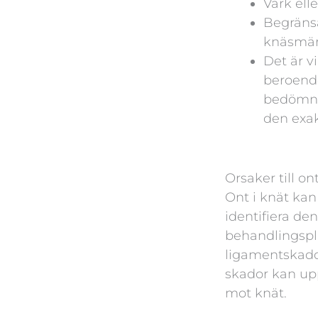
Värk ell
Begränsa
knäsmär
Det är v
beroende
bedömnin
den exak
Orsaker till on
Ont i knät kan 
identifiera de
behandlingspla
ligamentskado
skador kan upps
mot knät.