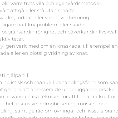
blir värre trots vila och egenvårdsmetoder.
vårt att gå eller stå utan smärta.
svullet, rodnat eller varmt vid beröring.
idigare haft knäproblem eller skador.
begränsar din rörlighet och påverkar din livskvali
ktiviteter.
yligen varit med om en knäskada, till exempel en
kada eller en plötslig vridning av knät.
i hjälpa till
n holistisk och manuell behandlingsform som kan h
nät genom att adressera de underliggande orsakern
n använda olika tekniker för att förbättra knät o
elhet, inklusive ledmobilisering, muskel- och
ing, samt ge råd om övningar och livsstilsföränd
andla knät och kroppen som en helhet kan osteopa