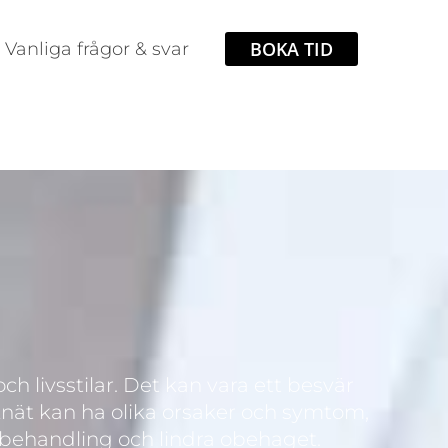
BOKA TID
Vanliga frågor & svar
ch livsstilar. Det kan vara ett besvär
 knät kan ha olika orsaker och symtom,
t behandling och lindra obehaget.