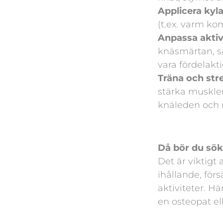
Applicera kyla
(t.ex. varm ko
Anpassa aktiv
knäsmärtan, så
vara fördelakti
Träna och str
stärka muskler 
knäleden och 
Då bör du sök
Det är viktigt
ihållande, för
aktiviteter. H
en osteopat el