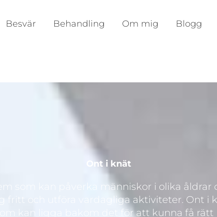
Besvär
Behandling
Om mig
Blogg
Ont i knät
lem som kan påverka människor i olika åldrar o
 fritt och utföra vardagliga aktiviteter. Ont i
d som kan ligga bakom det för att kunna få rät