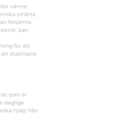
eller värme
minska smärta.
kan försämra
teknik, kan
hing för att
att stabilisera
knät som är
ra dagliga
söka hjälp från