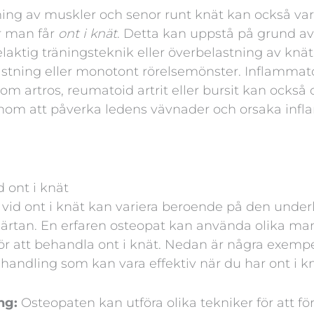
ing av muskler och senor runt knät kan också var
ör man får
ont i knät
. Detta kan uppstå på grund av
laktig träningsteknik eller överbelastning av knät, 
stning eller monotont rörelsemönster. Inflammat
m artros, reumatoid artrit eller bursit kan också 
om att påverka ledens vävnader och orsaka inf
 ont i knät
vid ont i knät kan variera beroende på den unde
märtan. En erfaren osteopat kan använda olika ma
ör att behandla ont i knät. Nedan är några exemp
handling som kan vara effektiv när du har ont i kn
ng:
Osteopaten kan utföra olika tekniker för att fö