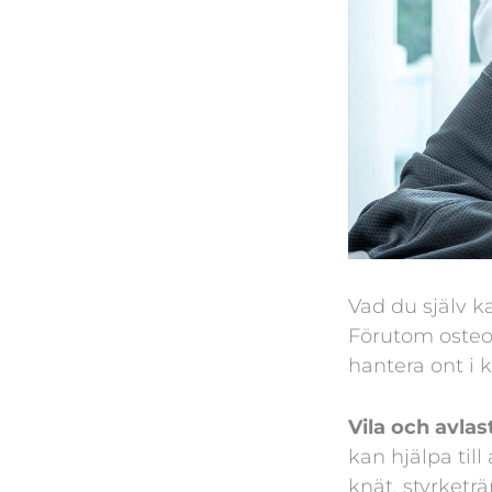
Vad du själv k
Förutom osteop
hantera ont i 
Vila och avlas
kan hjälpa til
knät, styrketrä