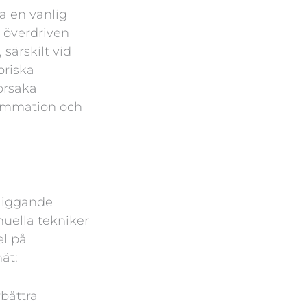
a en vanlig
 överdriven
särskilt vid
oriska
orsaka
lammation och
rliggande
nuella tekniker
el på
ät:
rbättra