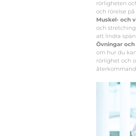
rörligheten oc
och rörelse på
Muskel- och 
och stretchin
att lindra spä
Övningar och 
om hur du kan 
rörlighet och 
återkommande 