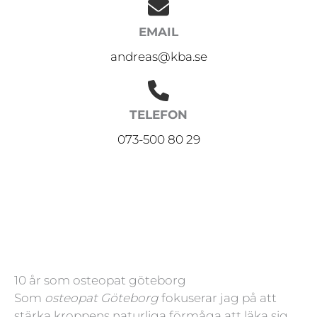
EMAIL
andreas@kba.se
TELEFON
073-500 80 29
10 år som osteopat göteborg
Som
osteopat Göteborg
fokuserar jag på att
stärka kroppens naturliga förmåga att läka sig