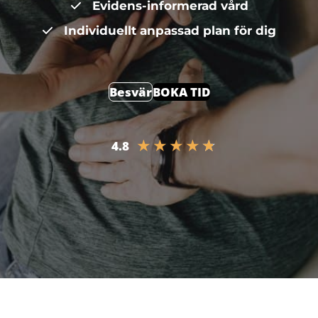
Evidens-informerad vård
Individuellt anpassad plan för dig
Besvär
BOKA TID
★
★
★
★
★
4.8