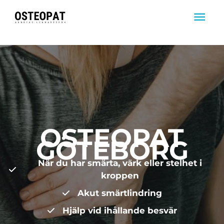
Hoppa
HUV
till
innehåll
OSTEOPAT
GÖTEBORG
När du har smärta, värk eller stelhet i
kroppen
Akut smärtlindring
Hjälp vid ihållande besvär