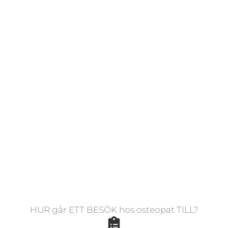
ANDREAS
LENNARTSSON
”Att få möjligheten att hjälpa människor att
återfå sin hälsa och livskvalitet är min största
drivkraft som osteopat. Genom att kombinera
min kunskap om smärta och manuell
behandling kan jag hjälpa dig att återfå en
smärtfri och rörlig tillvaro.”
Läs mer om mig
HUR går ETT BESÖK hos osteopat TILL?