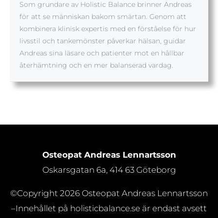
Som grundare av Holistic Balance brinner Andreas
för att se människan bakom smärtan. Genom att
kombinera klinisk expertis med en förståelse för hur
livsstil och tankemönster påverkar hälsan, guidar
Andreas sina läsare och patienter mot en hållbar
återhämtning och en mer balanserad vardag.
Osteopat Andreas Lennartsson
Oskarsgatan 6a, 414 63 Göteborg
©Copyright 2026
Osteopat Andreas Lennartsson
–Innehållet på holisticbalance.se är endast avsett