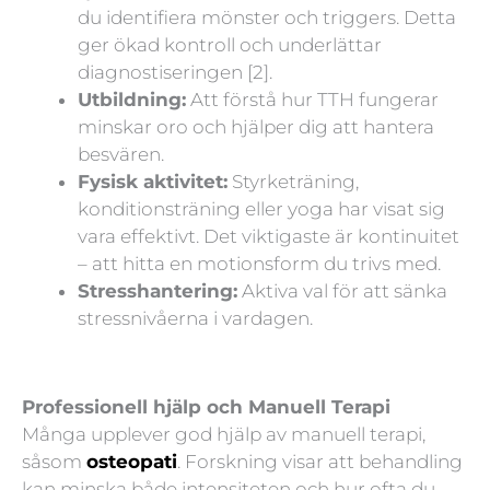
du identifiera mönster och triggers. Detta
ger ökad kontroll och underlättar
diagnostiseringen [2].
Utbildning:
Att förstå hur TTH fungerar
minskar oro och hjälper dig att hantera
besvären.
Fysisk aktivitet:
Styrketräning,
konditionsträning eller yoga har visat sig
vara effektivt. Det viktigaste är kontinuitet
– att hitta en motionsform du trivs med.
Stresshantering:
Aktiva val för att sänka
stressnivåerna i vardagen.
Professionell hjälp och Manuell Terapi
Många upplever god hjälp av manuell terapi,
såsom
osteopati
. Forskning visar att behandling
kan minska både intensiteten och hur ofta du