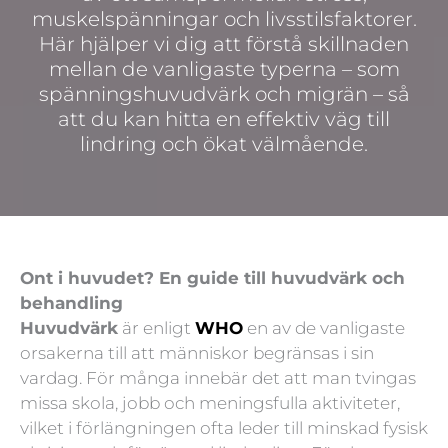
muskelspänningar och livsstilsfaktorer.
Här hjälper vi dig att förstå skillnaden
mellan de vanligaste typerna – som
spänningshuvudvärk och migrän – så
att du kan hitta en effektiv väg till
lindring och ökat välmående.
Ont i huvudet? En guide till huvudvärk och
behandling
Huvudvärk
är enligt
WHO
en av de vanligaste
orsakerna till att människor begränsas i sin
vardag. För många innebär det att man tvingas
missa skola, jobb och meningsfulla aktiviteter,
vilket i förlängningen ofta leder till minskad fysisk