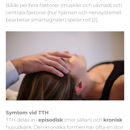
Både perifera faktorer (muskler och vävnad) och
centrala faktorer (hur hjärnan och nervsystemet
bearbetar smärtsignaler) spelar roll [2].
Symtom vid TTH
TTH delas in i
episodisk
(mer sällan) och
kronisk
huvudvärk. Den kroniska formen har ofta en stor