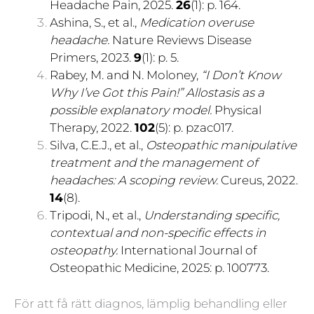
Headache Pain, 2025.
26
(1): p. 164.
Ashina, S., et al.,
Medication overuse
headache.
Nature Reviews Disease
Primers, 2023.
9
(1): p. 5.
Rabey, M. and N. Moloney,
“I Don’t Know
Why I’ve Got this Pain!” Allostasis as a
possible explanatory model.
Physical
Therapy, 2022.
102
(5): p. pzac017.
Silva, C.E.J., et al.,
Osteopathic manipulative
treatment and the management of
headaches: A scoping review.
Cureus, 2022.
14
(8).
Tripodi, N., et al.,
Understanding specific,
contextual and non-specific effects in
osteopathy.
International Journal of
Osteopathic Medicine, 2025: p. 100773.
För att få rätt diagnos, lämplig behandling eller