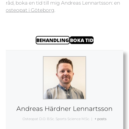
råd, boka en tid till mig Andreas Lennartsson: en
osteopat i Göteborg
.
BEHANDLING
BOKA TID
Andreas Härdner Lennartsson
Osteopat D.O. B.Sc. Sports Science M.Sc.
|
+ posts