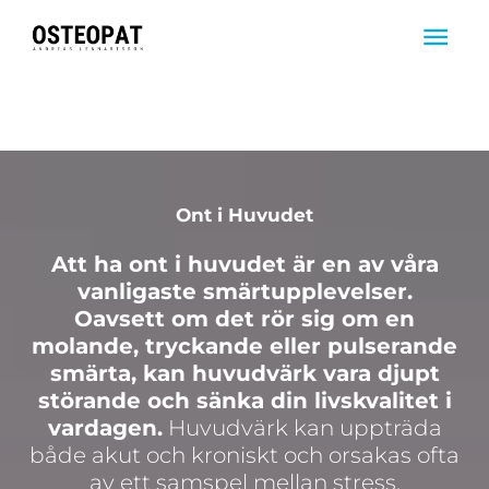
Hoppa
HUV
till
innehåll
Ont i Huvudet
Att ha ont i huvudet är en av våra
vanligaste smärtupplevelser.
Oavsett om det rör sig om en
molande, tryckande eller pulserande
smärta, kan huvudvärk vara djupt
störande och sänka din livskvalitet i
vardagen.
Huvudvärk kan uppträda
både akut och kroniskt och orsakas ofta
av ett samspel mellan stress,