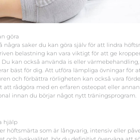
an göra
å några saker du kan göra själv för att lindra höfts
iven belastning kan vara viktigt för att ge kroppen
. Du kan också använda is eller värmebehandling
ar bäst för dig. Att utföra lämpliga övningar för a
en och förbättra rörligheten kan också vara fördel
st att rådgöra med en erfaren osteopat eller annan
nal innan du börjar något nytt träningsprogram.
 hjälp
 höftsmärta som är långvarig, intensiv eller påv
et och livskvalitet, bör du definitivt överväga att s