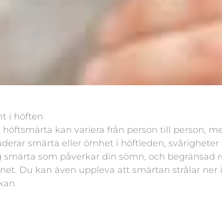
t i höften
öftsmärta kan variera från person till person, m
derar smärta eller ömhet i höftleden, svårigheter a
lig smärta som påverkar din sömn, och begränsad rö
enet. Du kan även uppleva att smärtan strålar ner 
nkan.