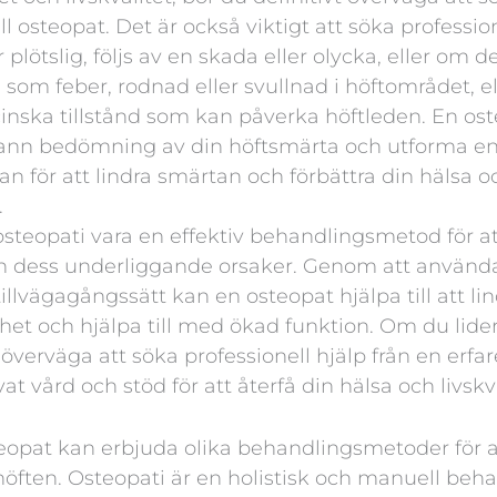
ll osteopat. Det är också viktigt att söka professio
plötslig, följs av en skada eller olycka, eller om de
om feber, rodnad eller svullnad i höftområdet, e
inska tillstånd som kan påverka höftleden. En os
ann bedömning av din höftsmärta och utforma en 
n för att lindra smärtan och förbättra din hälsa o
.
osteopati vara en effektiv behandlingsmetod för a
h dess underliggande orsaker. Genom att använda 
illvägagångssätt kan en osteopat hjälpa till att li
ghet och hjälpa till med ökad funktion. Om du lider
 överväga att söka professionell hjälp från en erfa
vat vård och stöd för att återfå din hälsa och livskva
eopat kan erbjuda olika behandlingsmetoder för at
höften. Osteopati är en holistisk och manuell be