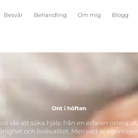
Besvär
Behandling
Om mig
Blogg
Ont i höften
god idé att söka hjälp från en erfaren osteopa
rlighet och livskvalitet. Men vad är egentlige