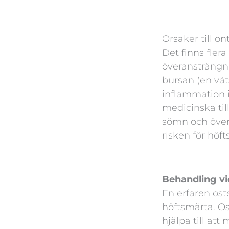
Orsaker till on
Det finns flera
överansträngni
bursan (en vät
inflammation i
medicinska till
sömn och övervi
risken för höf
Behandling vi
En erfaren ost
höftsmärta. O
hjälpa till at