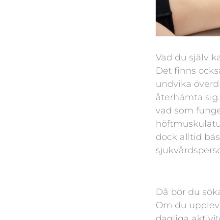
Vad du själv k
Det finns ocks
undvika överdr
återhämta sig
vad som funger
höftmuskulatur
dock alltid bä
sjukvårdsperso
Då bör du söka
Om du upplever
dagliga aktivit