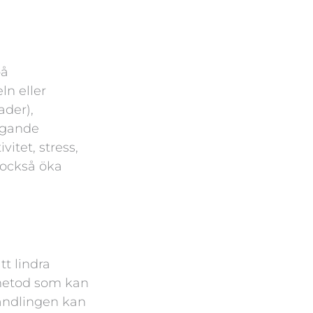
på
ln eller
ader),
iggande
vitet, stress,
n också öka
t lindra
smetod som kan
handlingen kan