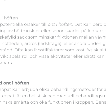
t i höften
 potentiella orsaker till
ont i höften
. Det kan bero 
ng av höftmuskler eller senor, skador på ledkapse
skefylld säck som minskar friktionen mellan vävn
 höftleden, artros (ledslitage), eller andra underl
stånd. Ofta kan livsstilfaktorer som kost, fysisk akti
kt spela roll och vissa aktiviteter eller idrott ka
tsmärta.
d ont i höften
eopat kan erbjuda olika behandlingsmetoder för at
steopati är en holistisk och manuell behandling
t minska smärta och öka funktionen i kroppen. Be