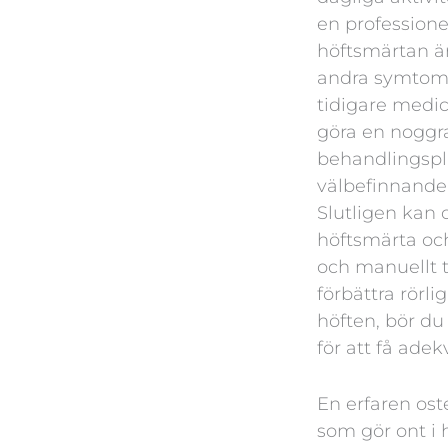
en professione
höftsmärtan är 
andra symtom s
tidigare medic
göra en noggr
behandlingspla
välbefinnande
Slutligen kan 
höftsmärta oc
och manuellt t
förbättra rörli
höften, bör du
för att få adek
En erfaren ost
som gör ont i 