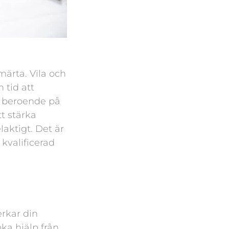
märta. Vila och
 tid att
, beroende på
tt stärka
aktigt. Det är
 kvalificerad
erkar din
öka hjälp från