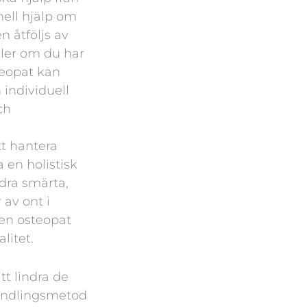
nell hjälp om
n åtföljs av
ller om du har
teopat kan
individuell
ch
tt hantera
en holistisk
ndra smärta,
 av ont i
ren osteopat
litet.
t lindra de
handlingsmetod