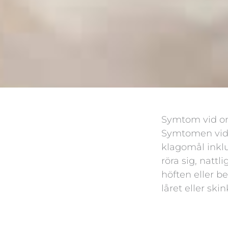
Symtom vid on
Symtomen vid h
klagomål inklu
röra sig, natt
höften eller b
låret eller ski