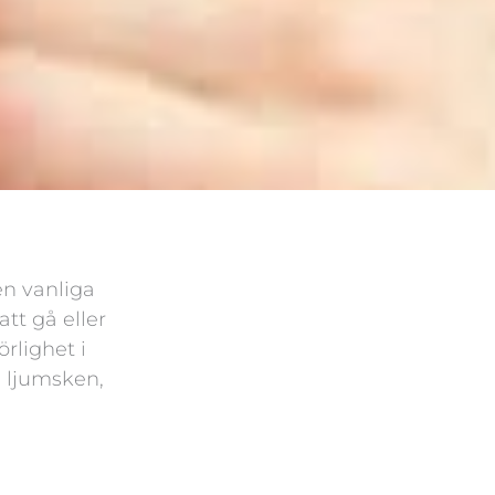
en vanliga
tt gå eller
rlighet i
i ljumsken,