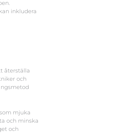
pen.
 kan inkludera
 återställa
kniker och
dlingsmetod
såsom mjuka
rta och minska
get och