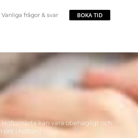
BOKA TID
Vanliga frågor & svar
t. Höftsmärta kan vara obehagligt och
n ont i höften?