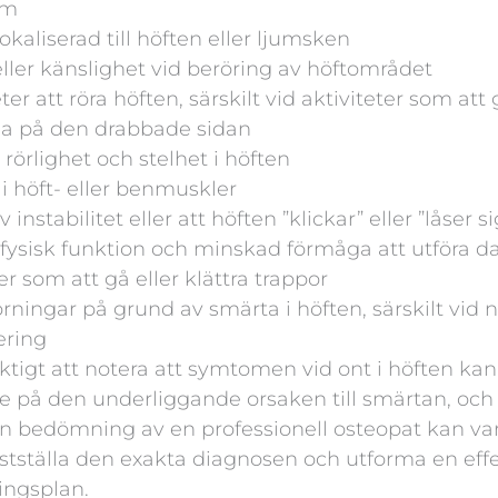
om
okaliserad till höften eller ljumsken
ler känslighet vid beröring av höftområdet
er att röra höften, särskilt vid aktiviteter som att g
gga på den drabbade sidan
rörlighet och stelhet i höften
i höft- eller benmuskler
 instabilitet eller att höften ”klickar” eller ”låser si
fysisk funktion och minskad förmåga att utföra d
er som att gå eller klättra trappor
ningar på grund av smärta i höften, särskilt vid n
ering
iktigt att notera att symtomen vid ont i höften kan
 på den underliggande orsaken till smärtan, och 
n bedömning av en professionell osteopat kan va
fastställa den exakta diagnosen och utforma en eff
ingsplan.