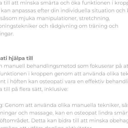
 till att minska smärta och öka funktionen i krop
an anpassas efter din individuella situation och
, såsom mjuka manipulationer, stretchning,
ningstekniker och rådgivning om träning och
ingar.
ti hjälpa till
en manuell behandlingsmetod som fokuserar på att
funktionen i kroppen genom att använda olika te
nt i höften kan osteopati vara en effektiv behan
till på flera sätt, inklusive:
ng: Genom att använda olika manuella tekniker, 
ckningar och massage, kan en osteopat lindra smä
öftområdet. Detta kan bidra till att minska obeha