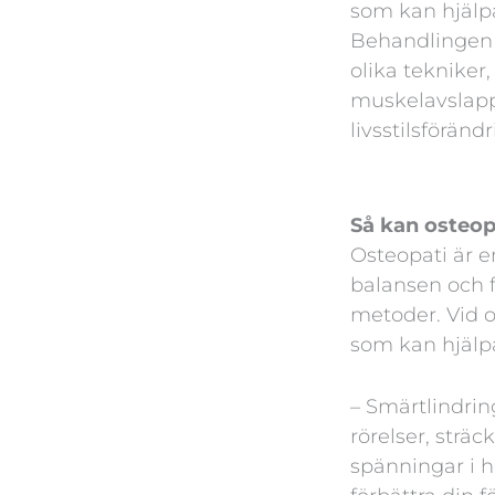
som kan hjälpa
Behandlingen k
olika tekniker
muskelavslapp
livsstilsförändr
Så kan osteopa
Osteopati är 
balansen och 
metoder. Vid o
som kan hjälpa 
– Smärtlindri
rörelser, strä
spänningar i h