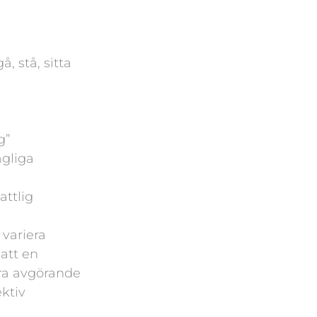
å, stå, sitta
g”
agliga
attlig
 variera
att en
ra avgörande
ektiv