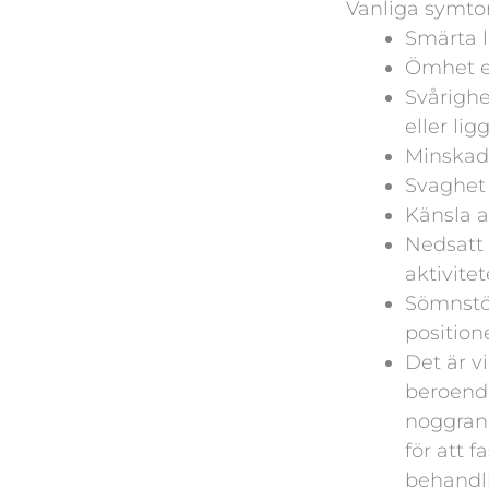
Vanliga symt
Smärta l
Ömhet el
Svårighet
eller li
Minskad 
Svaghet 
Känsla av
Nedsatt 
aktivitet
Sömnstör
position
Det är v
beroende
noggran
för att 
behandl