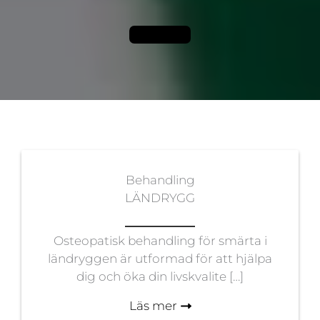
BOKA TID
Behandling
LÄNDRYGG
Osteopatisk behandling för smärta i
ländryggen är utformad för att hjälpa
dig och öka din livskvalite […]
Läs mer