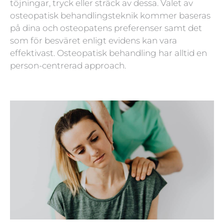
töjningar, tryck eller sträck av dessa. Valet av
osteopatisk behandlingsteknik kommer baseras
på dina och osteopatens preferenser samt det
som för besväret enligt evidens kan vara
effektivast. Osteopatisk behandling har alltid en
person-centrerad approach.