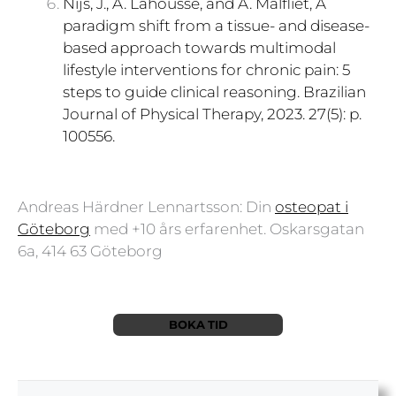
Nijs, J., A. Lahousse, and A. Malfliet, A
paradigm shift from a tissue- and disease-
based approach towards multimodal
lifestyle interventions for chronic pain: 5
steps to guide clinical reasoning. Brazilian
Journal of Physical Therapy, 2023. 27(5): p.
100556.
Andreas Härdner Lennartsson: Din
osteopat i
Göteborg
med +10 års erfarenhet. Oskarsgatan
6a, 414 63 Göteborg
BOKA
TID