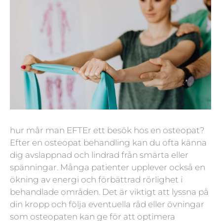
hur mår man EFTEr ett besök hos en osteopat?
Efter en osteopat behandling kan du ofta känna
dig avslappnad och lindrad från smärta eller
spänningar. Många patienter upplever också en
ökning av energi och förbättrad rörlighet i
behandlade områden. Det är viktigt att lyssna på
din kropp och följa eventuella råd eller övningar
som osteopaten kan ge för att optimera